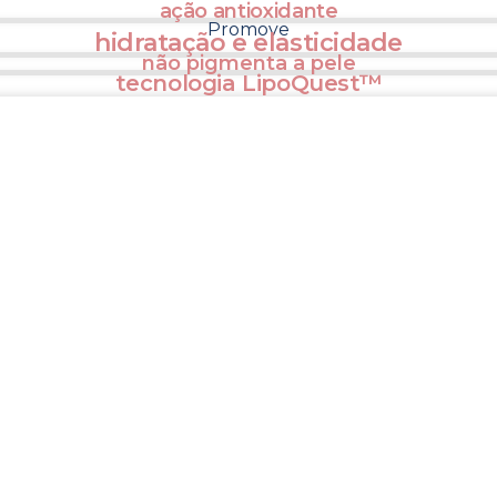
ação antioxidante
Promove
hidratação e elasticidade
não pigmenta a pele
tecnologia LipoQuest™